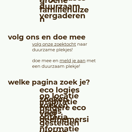
eco hotels
tiny houses
groene
duurzaam
familiehuize
vergaderen
n
volg ons en doe mee
volg onze zoektocht
naar
duurzame plekjes!
doe mee en
meld je aan
met
een duurzaam plekje!
welke pagina zoek je?
eco logies
op locatie
zoeken
inspiratie
zoeken
heldere eco
blogs
veel
criteria
deelnemersi