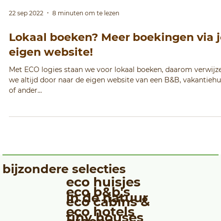
22 sep 2022
8 minuten om te lezen
Lokaal boeken? Meer boekingen via j
eigen website!
Met ECO logies staan we voor lokaal boeken, daarom verwijz
we altijd door naar de eigen website van een B&B, vakantiehu
of ander...
bijzondere selecties
eco huisjes
eco b&b's
in de natuur
eco cabins &