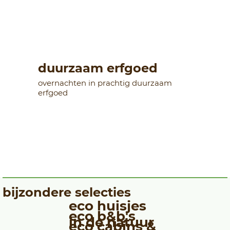
duurzaam erfgoed
overnachten in prachtig duurzaam
erfgoed
bijzondere selecties
eco huisjes
eco b&b's
in de natuur
eco cabins &