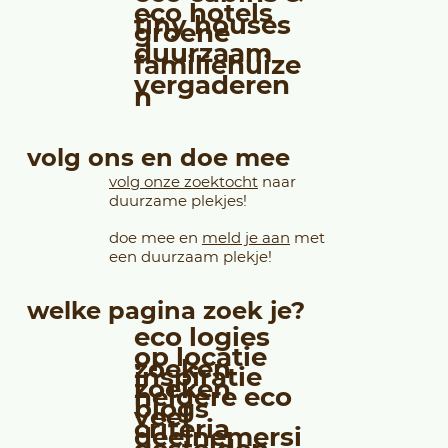
eco hotels
tiny houses
groene
duurzaam
familiehuize
vergaderen
n
volg ons en doe mee
volg onze zoektocht
naar
duurzame plekjes!
doe mee en
meld je aan
met
een duurzaam plekje!
welke pagina zoek je?
eco logies
op locatie
zoeken
inspiratie
zoeken
heldere eco
blogs
veel
criteria
deelnemersi