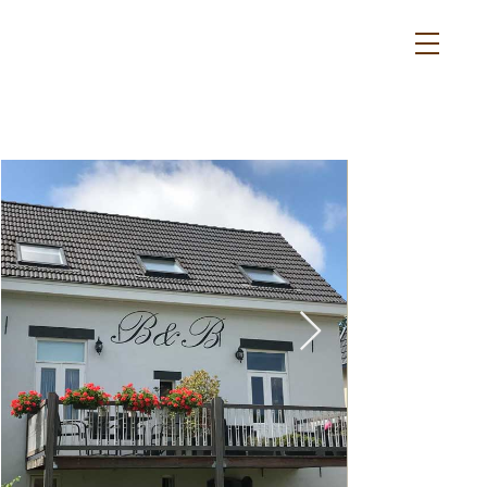
duurzaam en
energieneutraal
overnachten
in eigen land