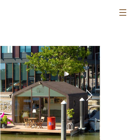
duurzaam en
energieneutraal
overnachten
in eigen land