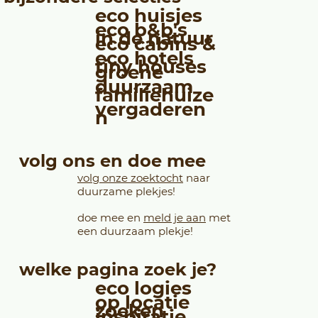
eco huisjes
eco b&b's
in de natuur
eco cabins &
eco hotels
tiny houses
groene
duurzaam
familiehuize
vergaderen
n
volg ons en doe mee
volg onze zoektocht
naar
duurzame plekjes!
doe mee en
meld je aan
met
een duurzaam plekje!
welke pagina zoek je?
eco logies
op locatie
zoeken
inspiratie