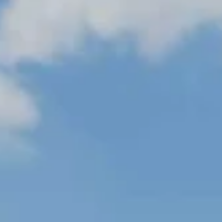
25 mei 2023
6 minuten om te lezen
Bouw eco paviljoen gaat beginnen!
Bijna alweer een jaar geleden schreven we "Na vele uren kijke
luisteren, praten, meten, zoeken, denken en tekenen hebben 
een naam en...