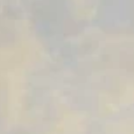
29 apr 2024
3 minuten om te lezen
Ons C-Tour verhaal
C-Tour is een Europees project over duurzaam toeristisme. In
een interview vertellen we over Paviljoen Esch, Zondagschool
en ECO logies.