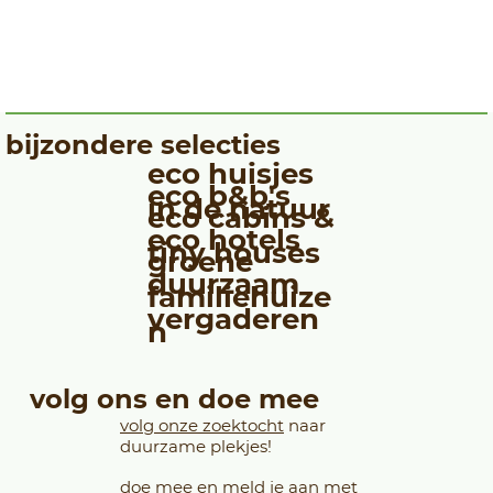
bijzondere selecties
eco huisjes
eco b&b's
in de natuur
eco cabins &
eco hotels
tiny houses
groene
duurzaam
familiehuize
vergaderen
n
volg ons en doe mee
volg onze zoektocht
naar
duurzame plekjes!
doe mee en
meld je aan
met