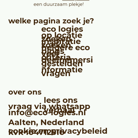
een duurzaam plekje!
welke pagina zoek je?
eco logies
op locatie
zoeken
inspiratie
zoeken
heldere eco
blogs
veel
criteria
deelnemersi
gestelden
nformatie
vragen
over ons
lees ons
vraag via whatsapp
verhaal
info@eco-logies.nl
Aalten, Nederland
cookie en privacybeleid
kvk-:64712516