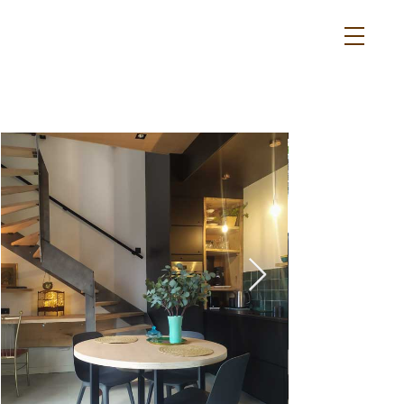
duurzaam en
energieneutraal
overnachten
in eigen land