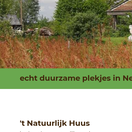
in
echt duurzame plekjes in N
't Natuurlijk Huus