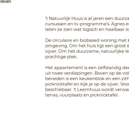
 leven
‘t Natuurlijk Huus is al jaren een duurz
cursussen en tv-programma’s. Agnes en 
laten ze zien wat logisch en haalbaar is
De circulaire en biobased woning met
omgeving. Om het huis ligt een groot e
vijver. Om het duurzame, natuurlijke l
prachtige plek.
Het appartement is een zelfstandig dee
uit twee verdiepingen. Boven op de vid
beneden is een keukenblok en een zith
picknicktafel en kijk je op de vijver. Voo
beschikbaar. ‘t Leemhuus wordt verwar
terras, vuurplaats en picknicktafel.