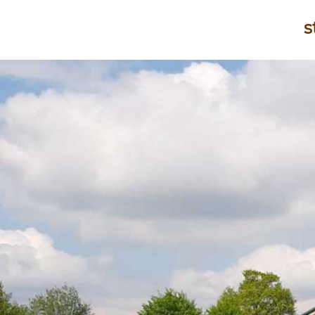
s
d
en
o