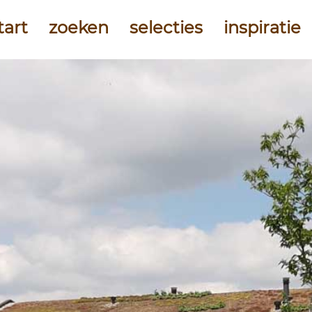
tart
zoeken
selecties
inspiratie
uurzaam en
ergieneutraal
vernachten