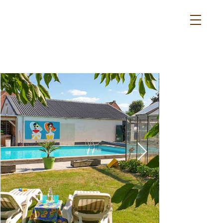
duurzaam en
energieneutraal
overnachten
in eigen land