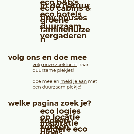
eco b&b's
in de natuur
eco cabins &
eco hotels
tiny houses
groene
duurzaam
familiehuize
vergaderen
n
volg ons en doe mee
volg onze zoektocht
naar
duurzame plekjes!
doe mee en
meld je aan
met
een duurzaam plekje!
welke pagina zoek je?
eco logies
op locatie
zoeken
inspiratie
zoeken
heldere eco
blogs