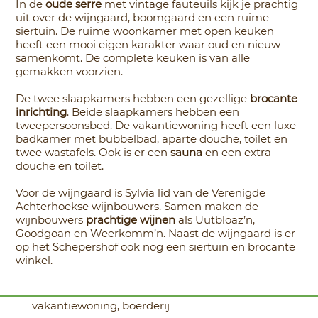
In de
oude serre
met vintage fauteuils kijk je prachtig
uit over de wijngaard, boomgaard en een ruime
siertuin. De ruime woonkamer met open keuken
heeft een mooi eigen karakter waar oud en nieuw
samenkomt. De complete keuken is van alle
gemakken voorzien.
De twee slaapkamers hebben een gezellige
brocante
inrichting
. Beide slaapkamers hebben een
tweepersoonsbed. De vakantiewoning heeft een luxe
badkamer met bubbelbad, aparte douche, toilet en
twee wastafels. Ook is er een
sauna
en een extra
douche en toilet.
Voor de wijngaard is Sylvia lid van de Verenigde
Achterhoekse wijnbouwers. Samen maken de
wijnbouwers
prachtige wijnen
als Uutbloaz’n,
Goodgoan en Weerkomm’n. Naast de wijngaard is er
op het Schepershof ook nog een siertuin en brocante
winkel.
vakantiewoning, boerderij