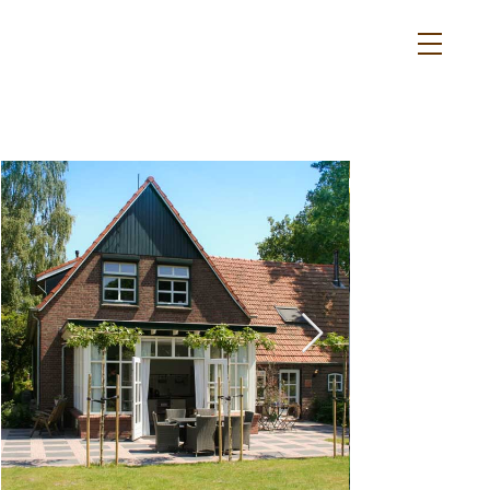
duurzaam en
energieneutraal
overnachten
in eigen land