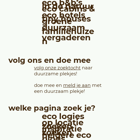
eco b&b's
in de natuur
eco cabins &
eco hotels
tiny houses
groene
duurzaam
familiehuize
vergaderen
n
volg ons en doe mee
volg onze zoektocht
naar
duurzame plekjes!
doe mee en
meld je aan
met
een duurzaam plekje!
welke pagina zoek je?
eco logies
op locatie
zoeken
inspiratie
zoeken
heldere eco
blogs