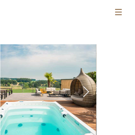
duurzaam en
energieneutraal
overnachten
in eigen land