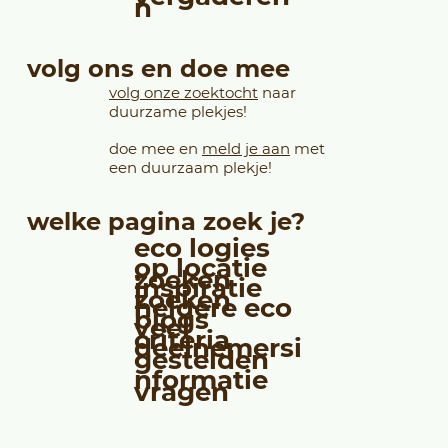
n
volg ons en doe mee
volg onze zoektocht
naar
duurzame plekjes!
doe mee en
meld je aan
met
een duurzaam plekje!
welke pagina zoek je?
eco logies
op locatie
zoeken
inspiratie
zoeken
heldere eco
blogs
veel
criteria
deelnemersi
gestelden
nformatie
vragen