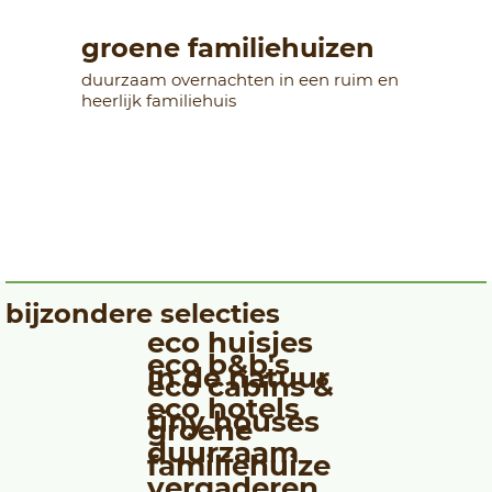
groene familiehuizen
duurzaam overnachten in een ruim en
heerlijk familiehuis
bijzondere selecties
eco huisjes
eco b&b's
in de natuur
eco cabins &
eco hotels
tiny houses
groene
duurzaam
familiehuize
vergaderen